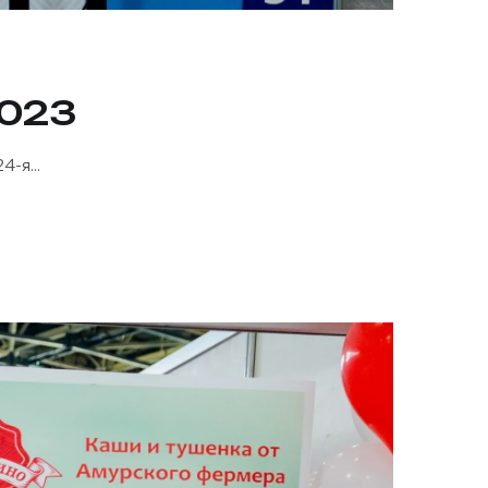
2023
-я...