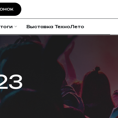
ВОНОК
тоги
Выставка ТехноЛето
23