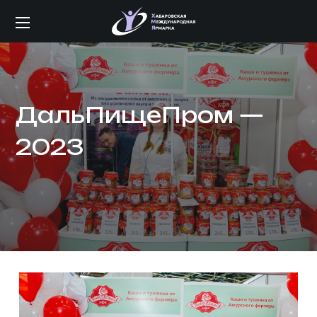
ДальПищеПром —
2023