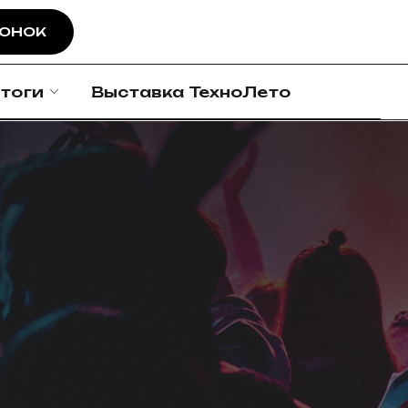
ВОНОК
тоги
Выставка ТехноЛето