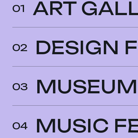
ART GAL
01
DESIGN F
02
MUSEUM
03
MUSIC F
04