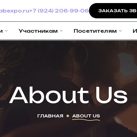
bexpo.ru
+7 (924) 206-99-06
ЗАКАЗАТЬ З
и
Участникам
Посетителям
И
About Us
ГЛАВНАЯ
ABOUT US