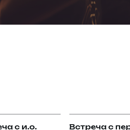
ча с и.о.
Встреча с п