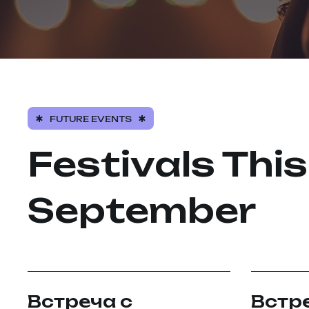
FUTURE EVENTS
Festivals This
September
Встреча с
Встре