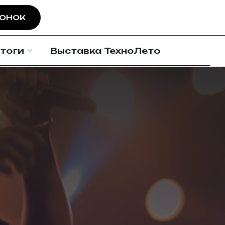
ВОНОК
тоги
Выставка ТехноЛето