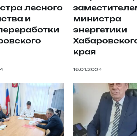
стра лесного
заместителе
ства и
министра
переработки
энергетики
ровского
Хабаровског
края
24
16.01.2024