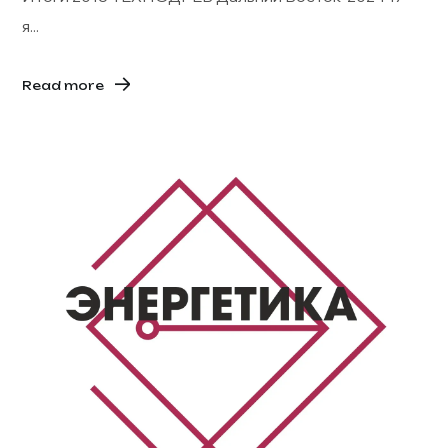
я...
Read more