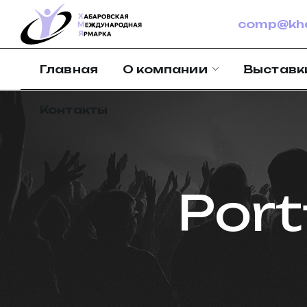
comp@kha
Главная
О компании
Выставк
Контакты
Port