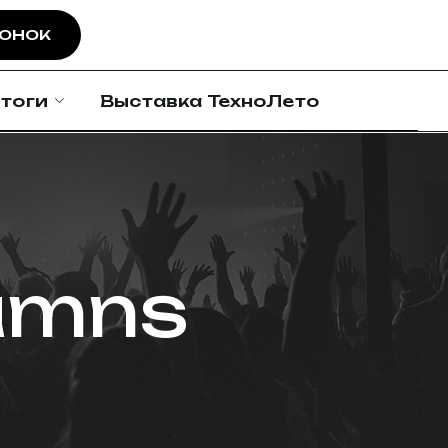
ВОНОК
тоги
Выставка ТехноЛето
lumns