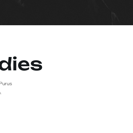
dies
 Purus
.