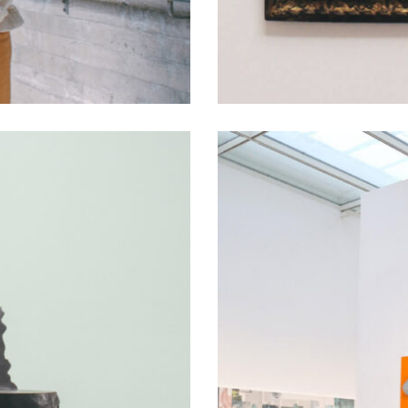
АРОВСКЕ!
ArtDaily Fes
ART GALLERY