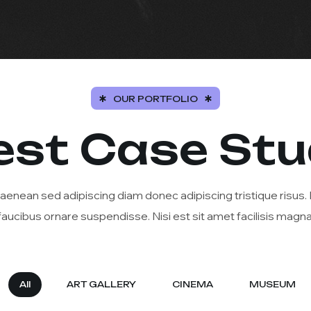
OUR PORTFOLIO
est Case Stu
aenean sed adipiscing diam donec adipiscing tristique risus.
faucibus ornare suspendisse. Nisi est sit amet facilisis magna
All
ART GALLERY
CINEMA
MUSEUM