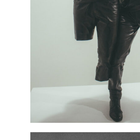
Middle Ages art exhi