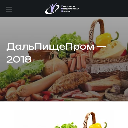
ДальПищеПром —
2018