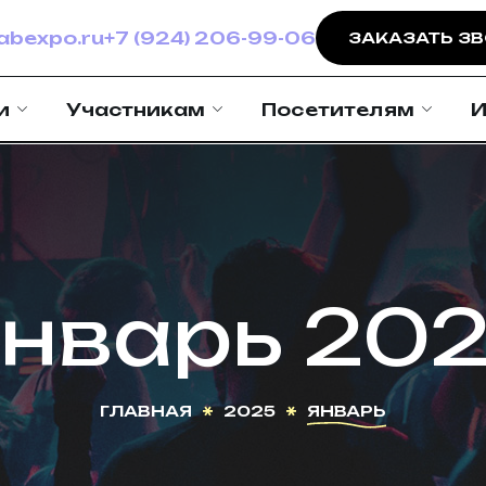
bexpo.ru
+7 (924) 206-99-06
ЗАКАЗАТЬ З
и
Участникам
Посетителям
И
нварь 20
ГЛАВНАЯ
2025
ЯНВАРЬ