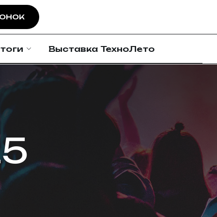
ВОНОК
тоги
Выставка ТехноЛето
25